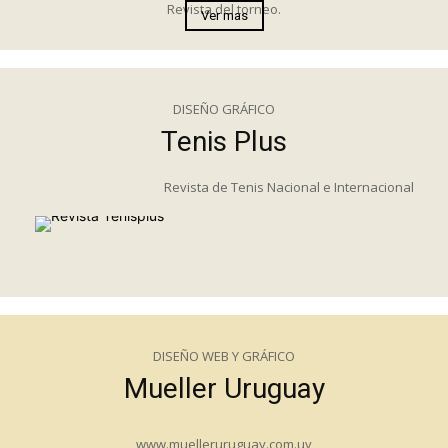
Revista del torneo.
Ver mas
DISEÑO GRÁFICO
Tenis Plus
Revista de Tenis Nacional e Internacional
DISEÑO WEB Y GRÁFICO
Mueller Uruguay
www.muelleruruguay.com.uy