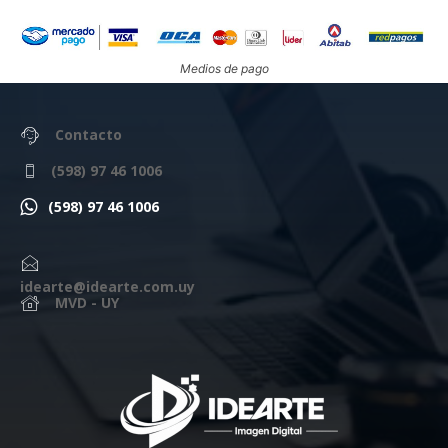
Medios de pago
Contacto
(598) 97 46 1006
(598) 97 46 1006
idearte@idearte.com.uy
MVD - UY