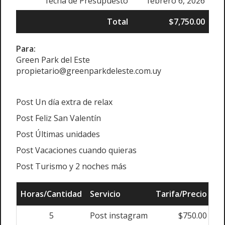
fecha de Presupuesto
febrero 6, 2026
Total
$7,750.00
Para:
Green Park del Este
propietario@greenparkdeleste.com.uy
Post Un día extra de relax
Post Feliz San Valentín
Post Últimas unidades
Post Vacaciones cuando quieras
Post Turismo y 2 noches más
Horas/Cantidad
Servicio
Tarifa/Precio
Aj
5
Post instagram
$750.00